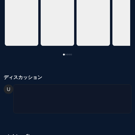
evious slide
ディスカッション
U