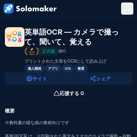
メインコンテンツにスキップ
英単語OCR — カメラで撮っ
て、聞いて、覚える
正式版
0
プリントされた文章をOCRにして読み上げ
個人開発
アプリ
iOS
教育
サイト
シェア
応援する
0
概要
※教科書の様な紙の教材向けです

英単語OCR は、※印刷された英文をスマホのカメラで撮影→自動