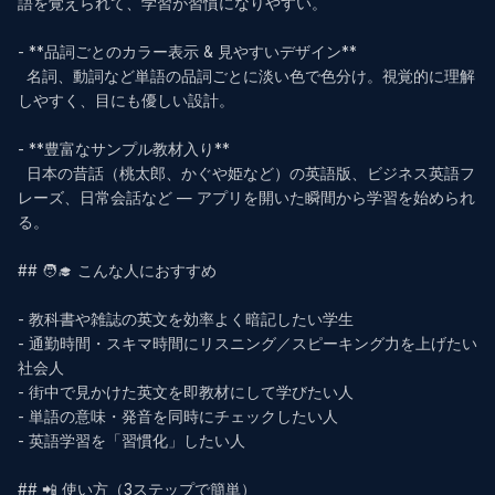
語を覚えられて、学習が習慣になりやすい。

- **品詞ごとのカラー表示 & 見やすいデザイン**  

  名詞、動詞など単語の品詞ごとに淡い色で色分け。視覚的に理解
しやすく、目にも優しい設計。

- **豊富なサンプル教材入り**  

  日本の昔話（桃太郎、かぐや姫など）の英語版、ビジネス英語フ
レーズ、日常会話など — アプリを開いた瞬間から学習を始められ
る。

## 🧑‍🎓 こんな人におすすめ

- 教科書や雑誌の英文を効率よく暗記したい学生  

- 通勤時間・スキマ時間にリスニング／スピーキング力を上げたい
社会人  

- 街中で見かけた英文を即教材にして学びたい人  

- 単語の意味・発音を同時にチェックしたい人  

- 英語学習を「習慣化」したい人  

## 📲 使い方（3ステップで簡単）
