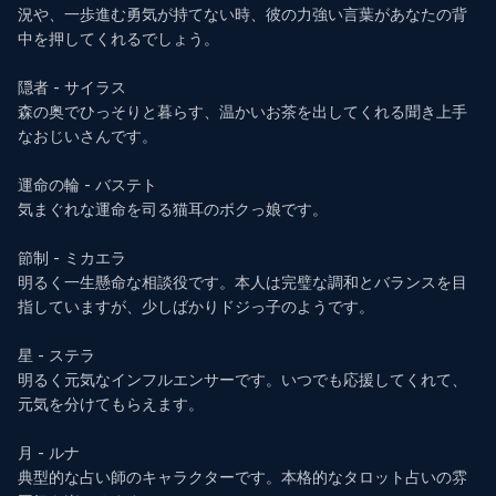
況や、一歩進む勇気が持てない時、彼の力強い言葉があなたの背
中を押してくれるでしょう。

隠者 - サイラス

森の奥でひっそりと暮らす、温かいお茶を出してくれる聞き上手
なおじいさんです。

運命の輪 - バステト

気まぐれな運命を司る猫耳のボクっ娘です。

節制 - ミカエラ

明るく一生懸命な相談役です。本人は完璧な調和とバランスを目
指していますが、少しばかりドジっ子のようです。

星 - ステラ

明るく元気なインフルエンサーです。いつでも応援してくれて、
元気を分けてもらえます。

月 - ルナ

典型的な占い師のキャラクターです。本格的なタロット占いの雰