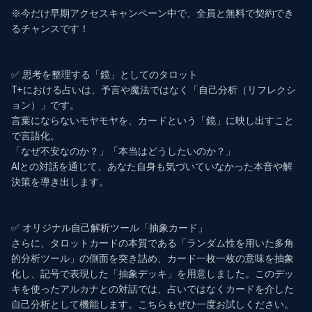
※今だけ早期アクセスキャンペーン中で、全員と無料で契約でき
るチャンスです！

✅ 思考を整理する「鏡」としてのタロット

T+における占いは、予言や魔法ではなく「自己分析（リフレクシ
ョン）」です。

言葉にならないモヤモヤを、カードという「鏡」に映し出すこと
で言語化。

「なぜ不安なのか？」「本当はどうしたいのか？」

AIとの対話を通じて、あなた自身も気づいていなかった本音や解
決策を導き出します。

✅ オリジナル自己解析ツール「抽象カード」

さらに、タロットカードの本質である「ランダム性を用いた多角
的分析ツール」の側面を突き詰め、カード一枚一枚の意味を抽象
化し、記号で表現した「抽象デッキ」を用意しました。このデッ
キを使ったアルカナとの対話では、占いではなくカードを介した
自己分析として機能します。こちらもぜひ一度お試しください。
