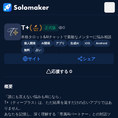
メインコンテンツにスキップ
T+
正式版
0
本格タロット&AIチャットで素敵なメンターに悩み相談
個人開発
AI開発
アプリ
生成AI
iOS
Android
無料
占い
サイト
シェア
応援する
0
概要
「誰にも言えない悩みもAIになら」

T+（ティープラス）は、ただ結果を返すだけの占いアプリではあ
りません。

あなたを記憶し、深く理解する「専属AIパートナー」との対話ツ