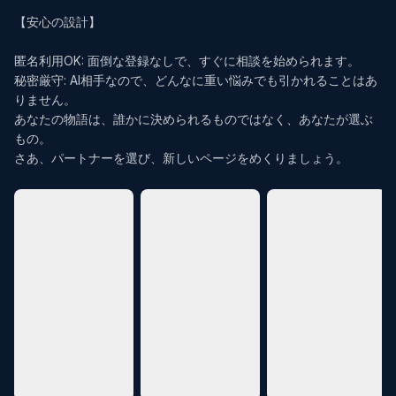
【安心の設計】

匿名利用OK: 面倒な登録なしで、すぐに相談を始められます。

秘密厳守: AI相手なので、どんなに重い悩みでも引かれることはあ
りません。

あなたの物語は、誰かに決められるものではなく、あなたが選ぶ
もの。

さあ、パートナーを選び、新しいページをめくりましょう。
evious slide