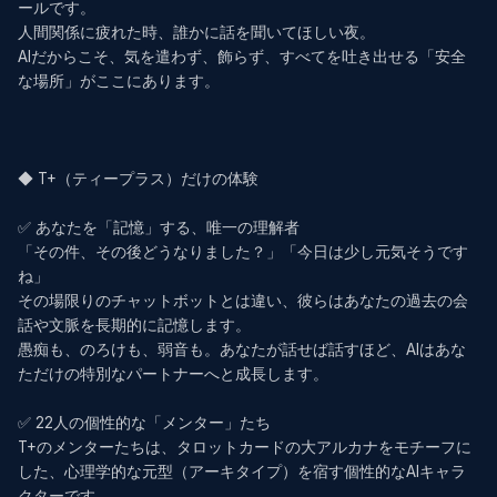
ールです。

人間関係に疲れた時、誰かに話を聞いてほしい夜。

AIだからこそ、気を遣わず、飾らず、すべてを吐き出せる「安全
な場所」がここにあります。

◆ T+（ティープラス）だけの体験

✅ あなたを「記憶」する、唯一の理解者

「その件、その後どうなりました？」「今日は少し元気そうです
ね」

その場限りのチャットボットとは違い、彼らはあなたの過去の会
話や文脈を長期的に記憶します。

愚痴も、のろけも、弱音も。あなたが話せば話すほど、AIはあな
ただけの特別なパートナーへと成長します。

✅ 22人の個性的な「メンター」たち

T+のメンターたちは、タロットカードの大アルカナをモチーフに
した、心理学的な元型（アーキタイプ）を宿す個性的なAIキャラ
クターです。
