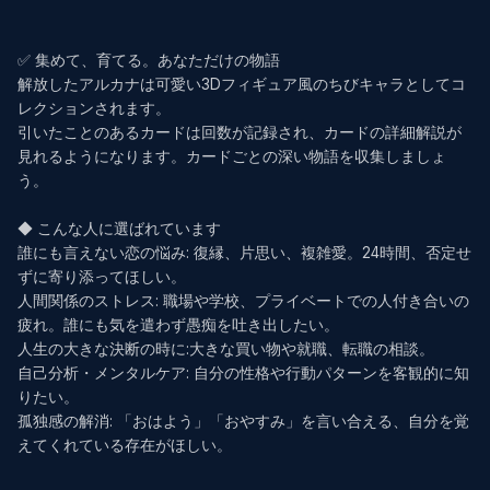
✅ 集めて、育てる。あなただけの物語

解放したアルカナは可愛い3Dフィギュア風のちびキャラとしてコ
レクションされます。

引いたことのあるカードは回数が記録され、カードの詳細解説が
見れるようになります。カードごとの深い物語を収集しましょ
う。

◆ こんな人に選ばれています

誰にも言えない恋の悩み: 復縁、片思い、複雑愛。24時間、否定せ
ずに寄り添ってほしい。

人間関係のストレス: 職場や学校、プライベートでの人付き合いの
疲れ。誰にも気を遣わず愚痴を吐き出したい。

人生の大きな決断の時に:大きな買い物や就職、転職の相談。

自己分析・メンタルケア: 自分の性格や行動パターンを客観的に知
りたい。

孤独感の解消: 「おはよう」「おやすみ」を言い合える、自分を覚
えてくれている存在がほしい。
