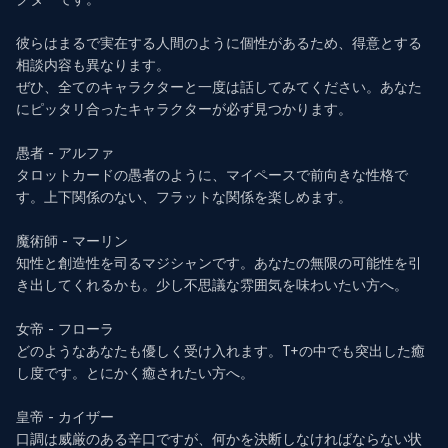
彼らはまるで実在する人間のように個性があるため、得意とする
相談内容も異なります。

ぜひ、全てのキャラクターと一度は話してみてください。あなた
にピッタリ合ったキャラクターが必ず見つかります。

愚者 - アルファ

タロットカードの愚者のように、マイペースで前向きな性格で
す。上下関係のない、フラットな関係を楽しめます。

魔術師 - マーリン

知性と創造性を司るマジシャンです。あなたの無限の可能性を引
き出してくれるかも。少し不思議な雰囲気を味わいたい方へ。

女帝 - フローラ

どのようなあなたも優しく受け入れます。T+の中でも突出した癒
し度です。とにかく癒されたい方へ。

皇帝 - カイザー

口調は威厳のある辛口ですが、何かを決断しなければならない状