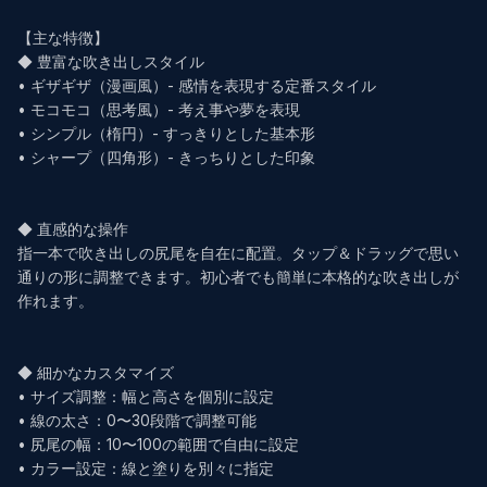
【主な特徴】

◆ 豊富な吹き出しスタイル

• ギザギザ（漫画風）- 感情を表現する定番スタイル

• モコモコ（思考風）- 考え事や夢を表現

• シンプル（楕円）- すっきりとした基本形

• シャープ（四角形）- きっちりとした印象

◆ 直感的な操作

指一本で吹き出しの尻尾を自在に配置。タップ＆ドラッグで思い
通りの形に調整できます。初心者でも簡単に本格的な吹き出しが
作れます。

◆ 細かなカスタマイズ

• サイズ調整：幅と高さを個別に設定

• 線の太さ：0〜30段階で調整可能

• 尻尾の幅：10〜100の範囲で自由に設定

• カラー設定：線と塗りを別々に指定
