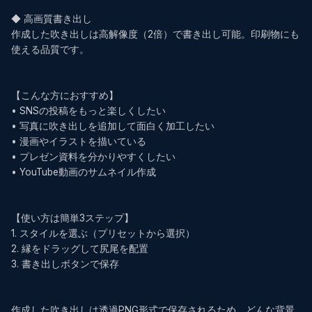
◆ 高画質書き出し

作成した吹き出しは高解像度（2倍）で書き出し可能。印刷物にも
使える品質です。

【こんな方におすすめ】

• SNSの投稿をもっと楽しくしたい

• 写真に吹き出しを追加して面白く加工したい

• 漫画やイラストを描いている

• プレゼン資料を分かりやすくしたい

• YouTube動画のサムネイル作成

【使い方は簡単3ステップ】

1. スタイルを選ぶ（プリセットから選択）

2. 縁をドラッグして尻尾を配置

3. 書き出しボタンで保存

作成した吹き出しは透過PNG形式で保存されるため、どんな背景