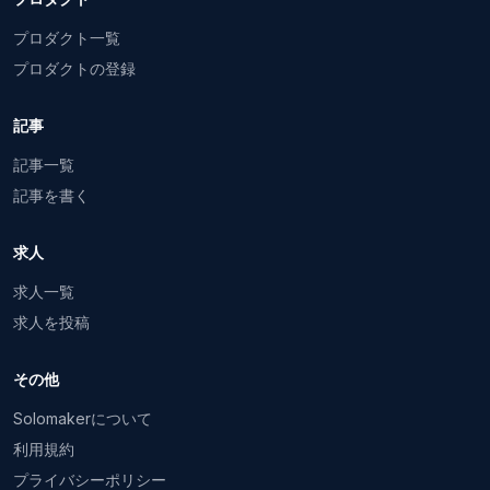
プロダクト一覧
プロダクトの登録
記事
記事一覧
記事を書く
求人
求人一覧
求人を投稿
その他
Solomakerについて
利用規約
プライバシーポリシー