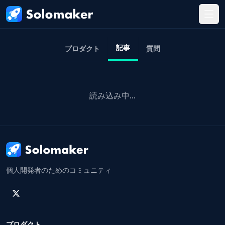
メインコンテンツにスキップ
記事
プロダクト
質問
読み込み中...
個人開発者のためのコミュニティ
Twitter
プロダクト