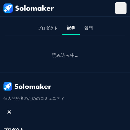
メインコンテンツにスキップ
記事
プロダクト
質問
読み込み中...
個人開発者のためのコミュニティ
Twitter
プロダクト