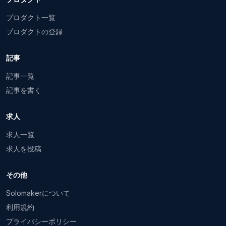
プロダクト一覧
プロダクトの登録
記事
記事一覧
記事を書く
求人
求人一覧
求人を投稿
その他
Solomakerについて
利用規約
プライバシーポリシー