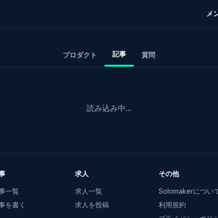
メ
記事
プロダクト
質問
読み込み中...
事
求人
その他
事一覧
求人一覧
Solomakerについ
事を書く
求人を投稿
利用規約